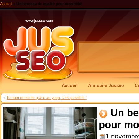
Accueil
»
Un berceau de qualité pour mon bébé
Accueil
Annuaire Jusseo
C
«
Tomber enceinte grâce au yoga, c’est possible !
Un be
pour mo
1 novembr