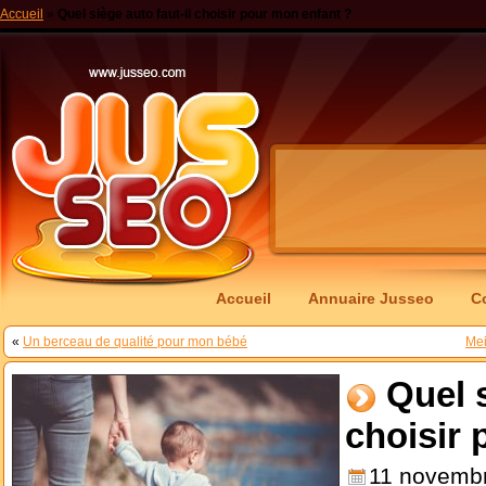
Accueil
»
Quel siège auto faut-il choisir pour mon enfant ?
Accueil
Annuaire Jusseo
C
«
Un berceau de qualité pour mon bébé
Mei
Quel s
choisir 
11 novemb