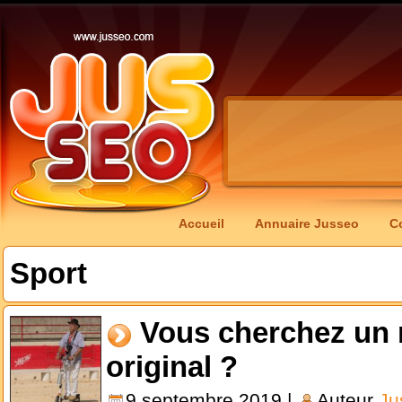
Accueil
Annuaire Jusseo
C
Sport
Vous cherchez un 
original ?
9 septembre 2019 |
Auteur
Ju