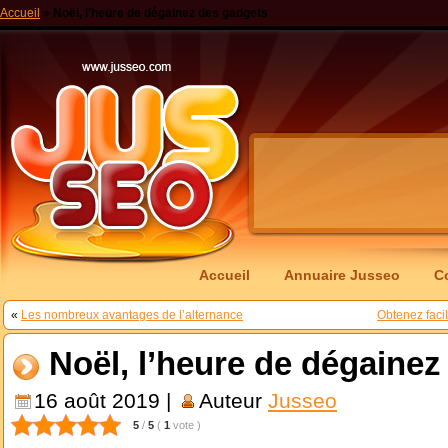
Accueil
»
Noël, l’heure de dégainez des gadgets
Accueil
Annuaire Jusseo
C
«
Les nombreux avantages de l’alternance
Obtenez faci
Noël, l’heure de dégaine
16 août 2019 |
Auteur
Jusseo
5
/
5
(
1
vote
)