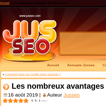
Accueil
»
Les nombreux avantages de l’alternance
Accueil
Annuaire Jusseo
C
«
Comment gérer les conflits entre associés ?
Les nombreux avantages d
16 août 2019 |
Auteur
Jusseo
5
/
5
(
1
vote
)