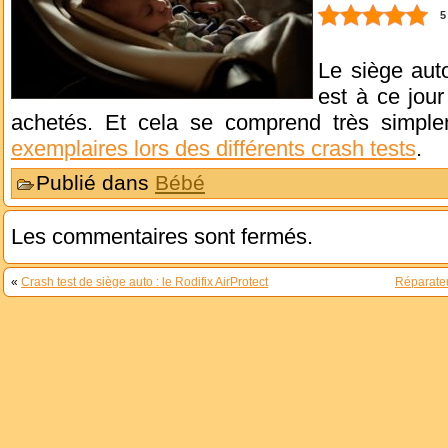
5
Le siège aut
est à ce jour
achetés. Et cela se comprend très simple
exemplaires lors des différents crash tests
.
Publié dans
Bébé
Les commentaires sont fermés.
«
Crash test de siège auto : le Rodifix AirProtect
Réparate