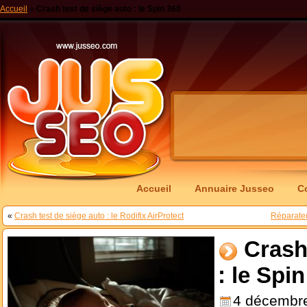
Accueil
»
Crash test de siège auto : le Spin 360
Accueil
Annuaire Jusseo
C
«
Crash test de siège auto : le Rodifix AirProtect
Réparate
Crash
: le Spi
4 décembr