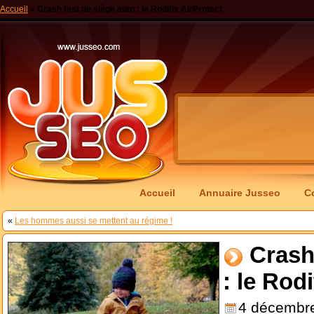
Accueil
»
Crash test de siège auto : le Rodifix AirProtect
Accueil
Annuaire Jusseo
C
«
Les hommes aussi se mettent au régime !
Crash
: le Rod
4 décembr