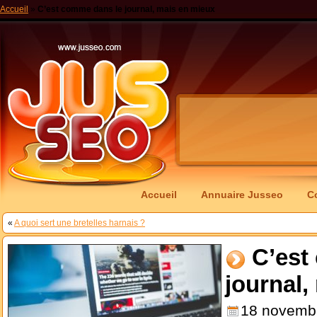
Accueil
»
C’est comme dans le journal, mais en mieux
Accueil
Annuaire Jusseo
C
«
A quoi sert une bretelles harnais ?
C’est
journal,
18 novemb