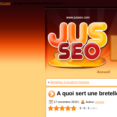
Accueil
»
A quoi sert une bretelles harnais ?
Accueil
«
Bretelles à boutons homme
A quoi sert une bretel
17 novembre 2019 |
Auteur
Jusseo
5
/
5
(
1
vote
)