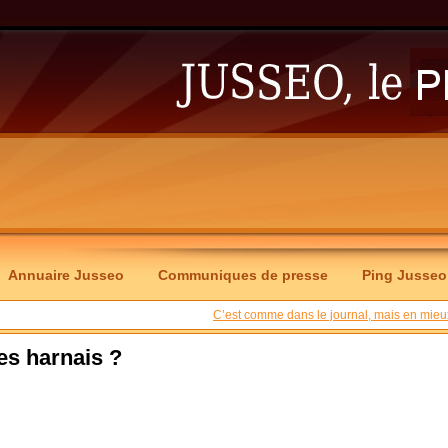
Annuaire Jusseo
Communiques de presse
Ping Jusseo
C’est comme dans le journal, mais en mieu
les harnais ?