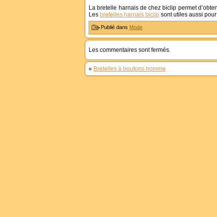
La bretelle harnais de chez biclip permet d’obte
Les
bretelles harnais biclip
sont utiles aussi pou
Publié dans
Mode
Les commentaires sont fermés.
«
Bretelles à boutons homme