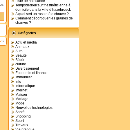
Liste de naissance
es.
Tempsdedouceur.fr esthéticienne à
domicile dans la ville d’hazebrouck
A quoi sert un rasoir tête chauve ?
Comment décortiquer les graines de
chanvre ?
Catégories
x
»
Actu et média
Animaux
Auto
Beauté
Bébé
culture
Divertissement
Economie et finance
Immobilier
Info
Informatique
Internet
Maison
Mariage
Mode
Nouvelles technologies
Santé
Shopping
Sport
Travaux
Vie pratique