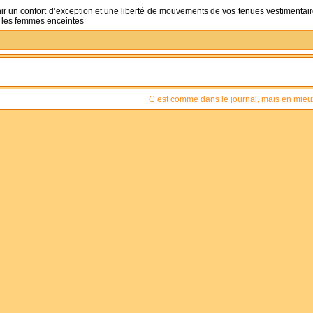
nir un confort d’exception et une liberté de mouvements de vos tenues vestimentair
r les femmes enceintes
C’est comme dans le journal, mais en mieu