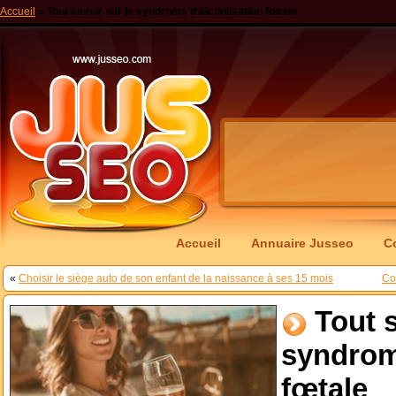
Accueil
»
Tout savoir sur le syndrome d’alcoolisation fœtale
Accueil
Annuaire Jusseo
C
«
Choisir le siège auto de son enfant de la naissance à ses 15 mois
Co
Tout s
syndrom
fœtale