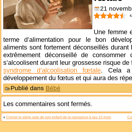
21 novemb
4
Une femme en
terme d’alimentation pour le bon dévelo
aliments sont fortement déconseillés durant 
extrêmement déconseillé de consommer d
s’alcoolisent durant leur grossesse risque de 
syndrome d’alcoolisation fœtale
. Cela a
développement du fœtus et qui aura des réper
Publié dans
Bébé
Les commentaires sont fermés.
«
Choisir le siège auto de son enfant de la naissance à ses 15 mois
Co