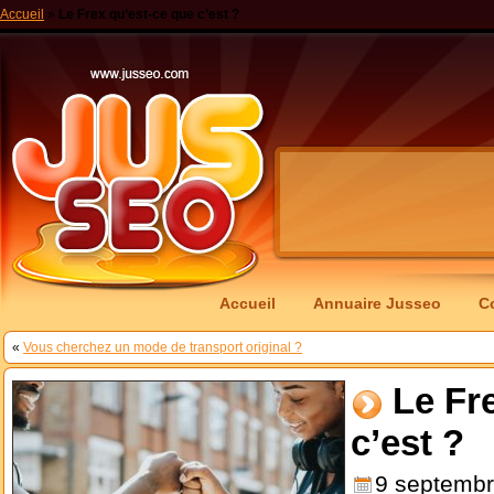
Accueil
»
Le Frex qu’est-ce que c’est ?
Accueil
Annuaire Jusseo
C
«
Vous cherchez un mode de transport original ?
Le Fr
c’est ?
9 septembr