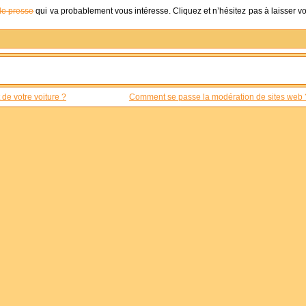
 de presse
qui va probablement vous intéresse. Cliquez et n’hésitez pas à laisser vo
de votre voiture ?
Comment se passe la modération de sites web 