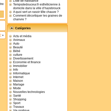
Liste de naissance
tre
Tempsdedouceur.fr esthéticienne à
domicile dans la ville d’hazebrouck
A quoi sert un rasoir tête chauve ?
Comment décortiquer les graines de
chanvre ?
Catégories
?
»
Actu et média
Animaux
Auto
Beauté
Bébé
culture
Divertissement
Economie et finance
Immobilier
Info
Informatique
Internet
Maison
Mariage
Mode
Nouvelles technologies
Santé
Shopping
Sport
Travaux
Vie pratique