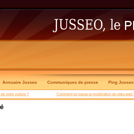
Annuaire Jusseo
Communiques de presse
Ping Jusseo
de votre voiture ?
Comment se passe la modération de sites web 
té