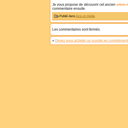
Je vous propose de découvrir cet ancien
article
commentaire ensuite.
Publié dans
Actu et média
Les commentaires sont fermés.
«
Devez vous acheter un scooter en complément 