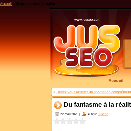
Accueil
»
Du fantasme à la réalité
Accueil
«
Devez vous acheter un scooter en complément 
Du fantasme à la réali
22 avril 2020 |
Auteur
Jusseo