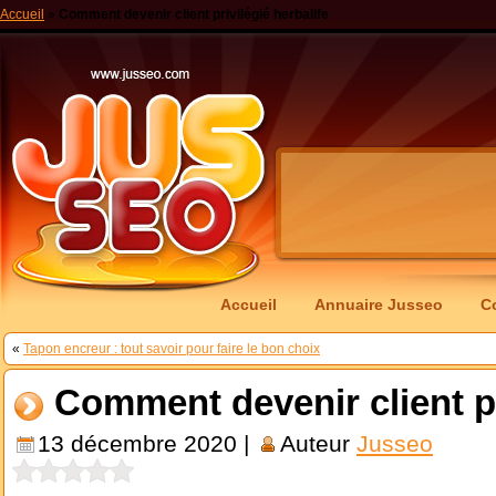
Accueil
»
Comment devenir client privilégié herbalife
Accueil
Annuaire Jusseo
C
«
Tapon encreur : tout savoir pour faire le bon choix
Comment devenir client pr
13 décembre 2020 |
Auteur
Jusseo